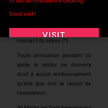
of our services before booking.
Toute annulation dans le mois
(30 jours) qui précèdent le
Good visit !
début du séjour donne droit au
remboursement 50% du
VISIT
montant du séjour (*).
Toute annulation pendant ou
après le séjour ne donnera
droit à aucun remboursement
qu’elle que soit la raison de
l’annulation.
(*) Moins les frais bancaire qui