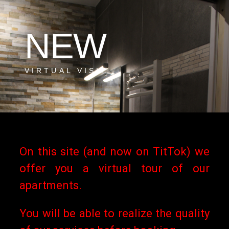
définies ne s’appliquent que
aux réservations effectuées
NEW
sur ce site.
VIRTUAL VISIT
Pour Booking.com, Expedia.fr
… voir les conditions définies
sur ces sites.
Toute annulation au plus tard
On this site (and now on TitTok) we
1 mois (30 jours) avant le
offer you a virtual tour of our
début du séjour donne droit au
apartments.
remboursement intégral (*).
You will be able to realize the quality