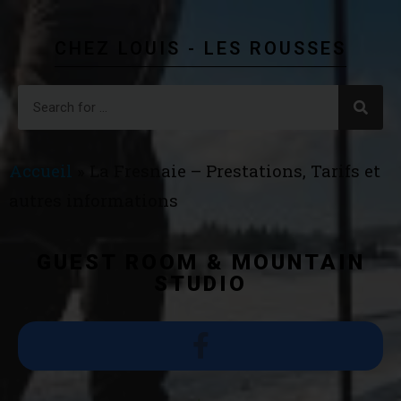
CHEZ LOUIS - LES ROUSSES
Accueil
»
La Fresnaie – Prestations, Tarifs et
autres informations
GUEST ROOM & MOUNTAIN
STUDIO